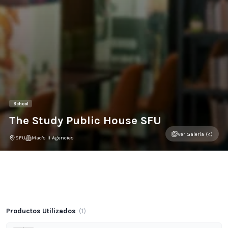
School
The Study Public House SFU
Ver Galería (4)
SFU
Mac’s II Agencies
Galería del Proyecto
Productos Utilizados
(
1
)