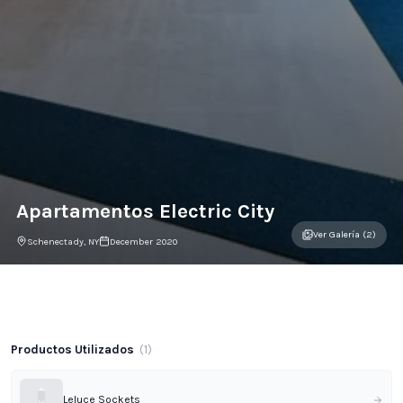
Apartamentos Electric City
Ver Galería (2)
Schenectady, NY
December 2020
Galería del Proyecto
Productos Utilizados
(
1
)
Leluce Sockets