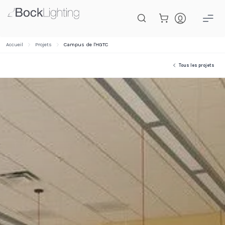
Passer au contenu principal
Accueil
Projets
Campus de l'HGTC
Tous les projets