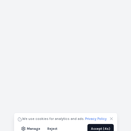
Générer la fiche technique
Nom du projet
Nom complet
Entreprise
Courriel
We use cookies for analytics and ads.
Privacy Policy
Envoyer par courriel
Télécharger
Manage
Reject
Accept
(3s)