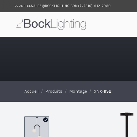
SALES@BOCKLIGHTING.COM
(216) 912-7050
COURRIEL
TÉL
Passer au contenu principal
GNX-1132
Accueil
/
Produits
/
Montage
/
GNX-1132