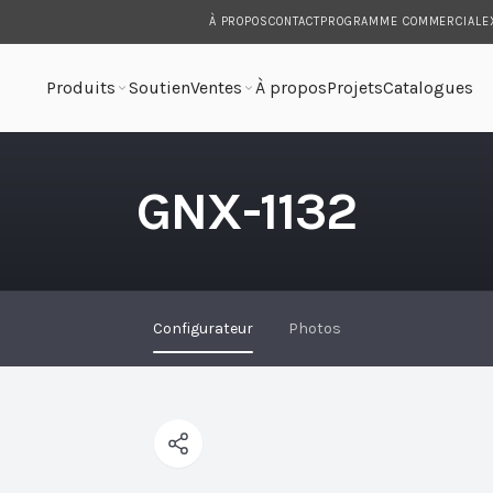
À PROPOS
CONTACT
PROGRAMME COMMERCIAL
E
Produits
Soutien
Ventes
À propos
Projets
Catalogues
GNX-1132
Configurateur
Photos