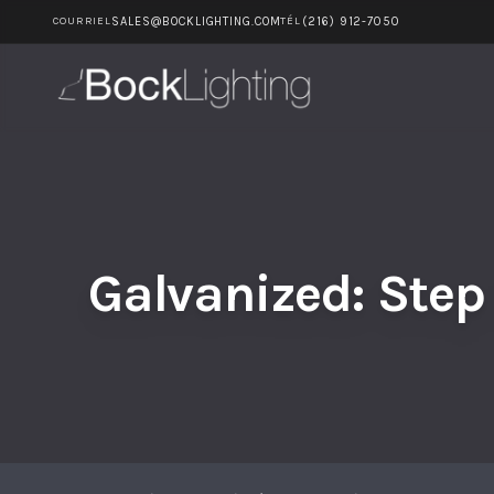
Galvanized: Step Neck Dee
SALES@BOCKLIGHTING.COM
(216) 912-7050
COURRIEL
TÉL
Passer au contenu principal
Galvanized: Step