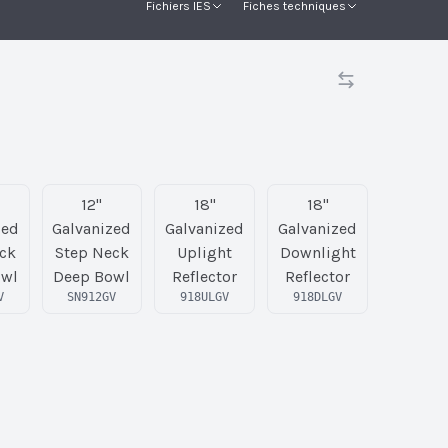
Fichiers IES
Fiches techniques
12"
18"
18"
zed
Galvanized
Galvanized
Galvanized
ck
Step Neck
Uplight
Downlight
owl
Deep Bowl
Reflector
Reflector
V
SN912GV
918ULGV
918DLGV