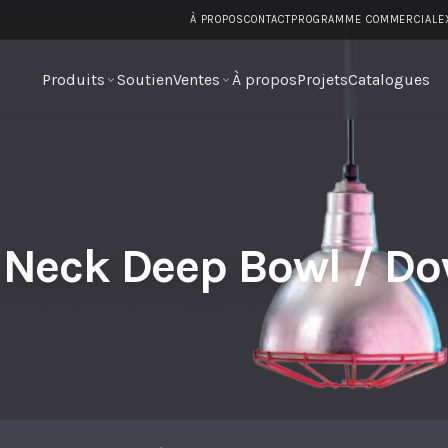
p Bowl / Downlight
À PROPOS
CONTACT
PROGRAMME COMMERCIAL
E
Produits
Soutien
Ventes
À propos
Projets
Catalogues
 Neck Deep Bowl / Do