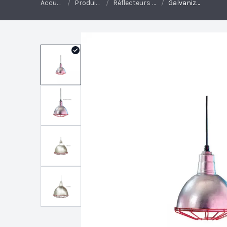
Accueil
/
Produits
/
Réflecteurs galvanisés
/
Galvanized: Step Neck Deep Bowl / Downlight