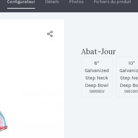
Configurateur
Détails
Photos
Fichiers du produit
Abat-Jour
8"
10"
Galvanized
Galvani
Step Neck
Step Ne
Deep Bowl
Deep B
SN908GV
SN910G