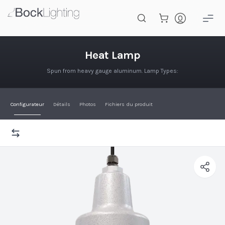
Passer au contenu principal
Lampe chauffante
Heat Lamp
Spun from heavy gauge aluminum. Lamp Types:
Configurateur
Détails
Photos
Fichiers du produit