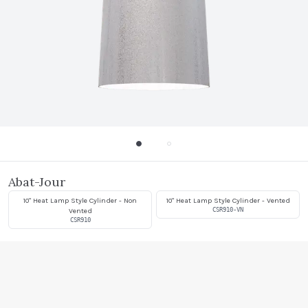
Abat-Jour
10" Heat Lamp Style Cylinder - Non
10" Heat Lamp Style Cylinder - Vented
Vented
CSR910-VN
CSR910