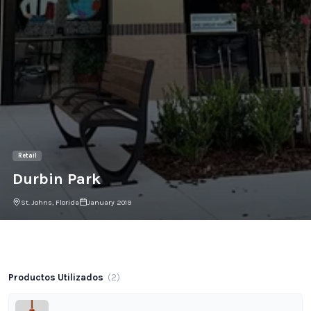
Retail
Durbin Park
St. Johns, Florida
January 2019
Galería del Proyecto
Productos Utilizados
(
2
)