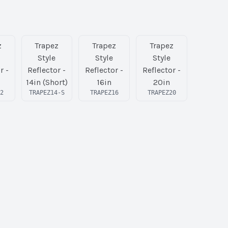
z
Trapez
Trapez
Trapez
Style
Style
Style
r -
Reflector -
Reflector -
Reflector -
14in (Short)
16in
20in
12
TRAPEZ14-S
TRAPEZ16
TRAPEZ20