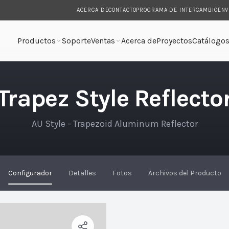
ACERCA DE
CONTACTO
PROGRAMA DE INTERCAMBIO
ENV
Productos
Soporte
Ventas
Acerca de
Proyectos
Catálogo
l
Trapez Style Reflecto
AU Style - Trapezoid Aluminum Reflector
Configurador
Detalles
Fotos
Archivos del Producto