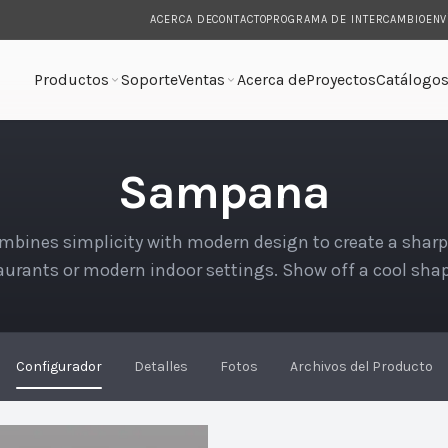
ACERCA DE
CONTACTO
PROGRAMA DE INTERCAMBIO
ENV
Productos
Soporte
Ventas
Acerca de
Proyectos
Catálogo
Sampana
bines simplicity with modern design to create a sharp
taurants or modern indoor settings. Show off a cool shap
filament with this fixtu…
Configurador
Detalles
Fotos
Archivos del Producto