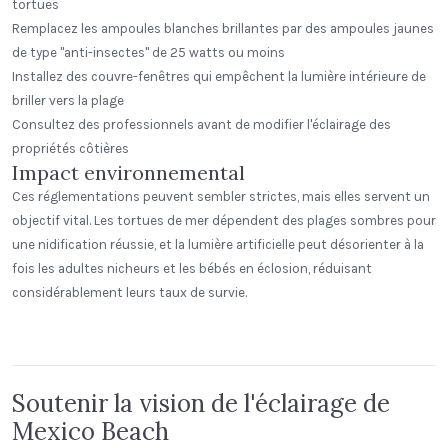
tortues
Remplacez les ampoules blanches brillantes par des ampoules jaunes
de type "anti-insectes" de 25 watts ou moins
Installez des couvre-fenêtres qui empêchent la lumière intérieure de
briller vers la plage
Consultez des professionnels avant de modifier l'éclairage des
propriétés côtières
Impact environnemental
Ces réglementations peuvent sembler strictes, mais elles servent un
objectif vital. Les tortues de mer dépendent des plages sombres pour
une nidification réussie, et la lumière artificielle peut désorienter à la
fois les adultes nicheurs et les bébés en éclosion, réduisant
Greenway Station
considérablement leurs taux de survie.
Panera Bread
Middleton, Wisconsin
Step Neck Dome
Step Neck Dome
Soutenir la vision de l'éclairage de
Mexico Beach