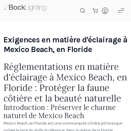
Passer au contenu principal
Exigences en matière d'éclairage à
Mexico Beach, en Floride
Réglementations en matière
d'éclairage à Mexico Beach, en
Floride : Protéger la faune
côtière et la beauté naturelle
Introduction : Préserver le charme
naturel de Mexico Beach
Mexico Beach, en Floride, est une communauté côtière pittoresque
nichée le long du golfe du Mexique, dans la région de la Floride