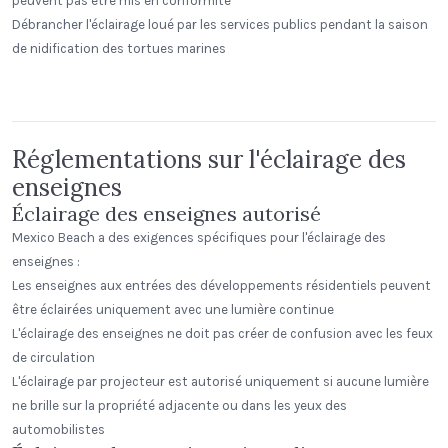
peuvent pas être mis en conformité
Débrancher l'éclairage loué par les services publics pendant la saison
Stonegait Winery
de nidification des tortues marines
Beerhead Bar and Eatery
Madison, Ohio
Standard Dome
Step Neck Dome
Self Ballasted Dome
Réglementations sur l'éclairage des
enseignes
Éclairage des enseignes autorisé
Mexico Beach a des exigences spécifiques pour l'éclairage des
enseignes :
Les enseignes aux entrées des développements résidentiels peuvent
être éclairées uniquement avec une lumière continue
L'éclairage des enseignes ne doit pas créer de confusion avec les feux
de circulation
L'éclairage par projecteur est autorisé uniquement si aucune lumière
ne brille sur la propriété adjacente ou dans les yeux des
automobilistes