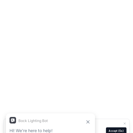
We use cookies for analytics and ads.
Privacy Policy
Manage
Reject
Accept
(5s)