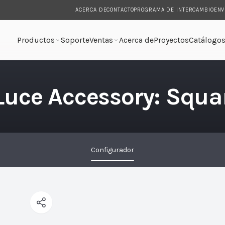
ACERCA DE
CONTACTO
PROGRAMA DE INTERCAMBIO
ENV
Productos
Soporte
Ventas
Acerca de
Proyectos
Catálogo
dos
Luce Accessory: Squa
Configurador