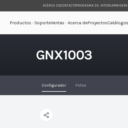
ACERCA DE
CONTACTO
PROGRAMA DE INTERCAMBIO
ENV
Productos
Soporte
Ventas
Acerca de
Proyectos
Catálogo
GNX1003
Configurador
Fotos