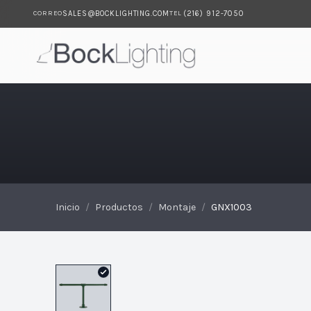
SALES@BOCKLIGHTING.COM
(216) 912-7050
CORREO
TEL
Saltar al contenido principal
GNX1003
Inicio
/
Productos
/
Montaje
/
GNX1003