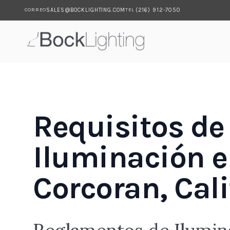
SALES@BOCKLIGHTING.COM
(216) 912-7050
CORREO
TEL
Saltar al contenido principal
Requisitos de
Iluminación 
Corcoran, Cali