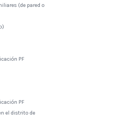
iliares (de pared o
o)
ficación PF
ficación PF
el distrito de