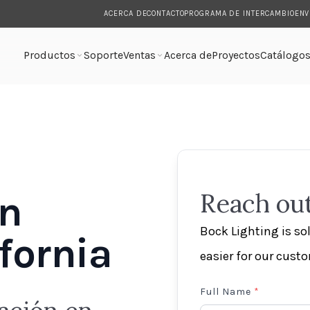
ACERCA DE
CONTACTO
PROGRAMA DE INTERCAMBIO
ENV
Productos
Soporte
Ventas
Acerca de
Proyectos
Catálogo
en
Reach out
Bock Lighting is s
fornia
easier for our cust
Full Name
*