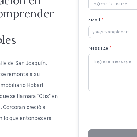
ación en
 Comprender
eMail
*
bles
Message
*
alle de San Joaquín,
e se remonta a su
nmobiliario Hobart
que se llamara "Otis" en
, Corcoran creció a
en lo que entonces era