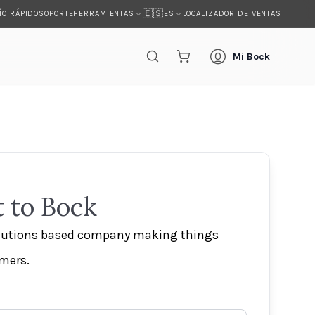
🇪🇸
ÍO RÁPIDO
SOPORTE
LOCALIZADOR DE VENTAS
HERRAMIENTAS
ES
s
Mi Bock
 to Bock
olutions based company making things
omers.